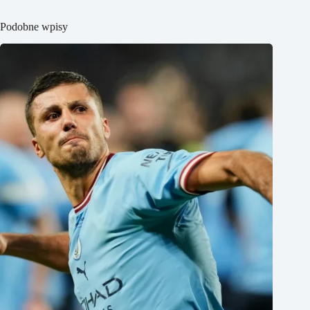
Podobne wpisy