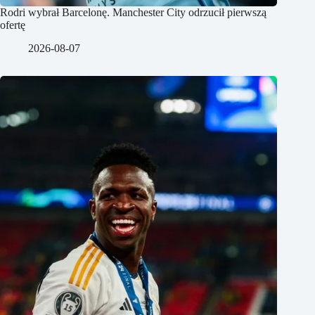
Rodri wybrał Barcelonę. Manchester City odrzucił pierwszą
ofertę
2026-08-07