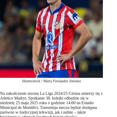
Shutterstock / Marta Fernandez Jimenez
Na zakończenie sezonu La Liga 2024/25 Girona zmierzy się z
Atletico Madryt. Spotkanie 38. kolejki odbędzie się w
niedzielę 25 maja 2025 roku o godzinie 14:00 na Estadio
Municipal de Montilivi. Transmisja meczu będzie dostępna
zarówno w tradycyjnej telewizji, jak i online – także
bezpłatnie w ofertach legalnych bukmacherów.