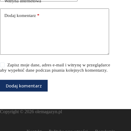
Witryna internetowa
Dodaj komentarz
*
Zapisz moje dane, adres e-mail i witrynę w przeglądarce
aby wypełnić dane podczas pisania kolejnych komentarzy.
Dodaj komentarz
Copyright © 2026
olemagazyn.pl