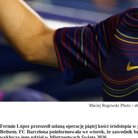
Maciej Rogowski Photo / sh
Fermín López przeszedł udaną operację piątej kości śródstopia w 
Betisem. FC Barcelona poinformowała we wtorek, że zawodnik będz
wyklucza jego udział w Mistrzostwach Świata 2026.