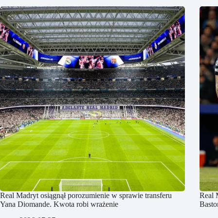
Real Madryt osiągnął porozumienie w sprawie transferu
Real 
Yana Diomande. Kwota robi wrażenie
Basto