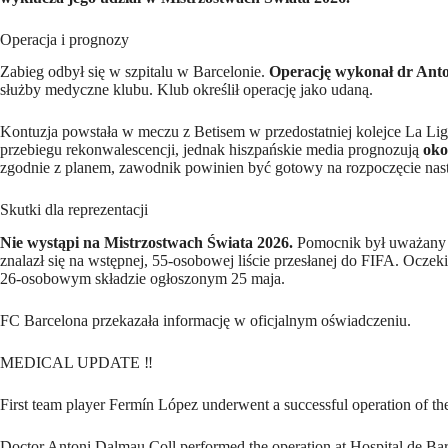
Operacja i prognozy
Zabieg odbył się w szpitalu w Barcelonie.
Operację wykonał dr Ant
służby medyczne klubu. Klub określił operację jako udaną.
Kontuzja powstała w meczu z Betisem w przedostatniej kolejce La Lig
przebiegu rekonwalescencji, jednak hiszpańskie media prognozują
oko
zgodnie z planem, zawodnik powinien być gotowy na rozpoczęcie nas
Skutki dla reprezentacji
Nie wystąpi na Mistrzostwach Świata 2026.
Pomocnik był uważany z
znalazł się na wstępnej, 55-osobowej liście przesłanej do FIFA. Ocze
26-osobowym składzie ogłoszonym 25 maja.
FC Barcelona przekazała informację w oficjalnym oświadczeniu.
MEDICAL UPDATE ‼️
First team player Fermín López underwent a successful operation of the f
Doctor Antoni Dalmau Coll performed the operation at Hospital de Ba