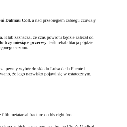
oni Dalmau Coll
, a nad przebiegiem zabiegu czuwały
a. Klub zaznacza, że czas powrotu będzie zależał od
ło trzy miesiące przerwy
. Jeśli rehabilitacja pójdzie
tępnego sezonu.
a pewny wybór do składu Luisa de la Fuente i
kiwano, że jego nazwisko pojawi się w ostatecznym,
ifth metatarsal fracture on his right foot.
rcelona, which was supervised by the Club’s Medical