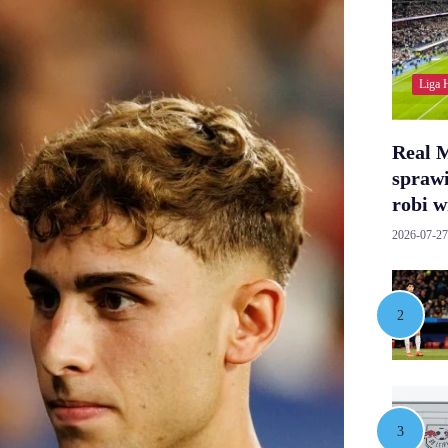
Liga 
Real 
spraw
robi w
2026-07-27