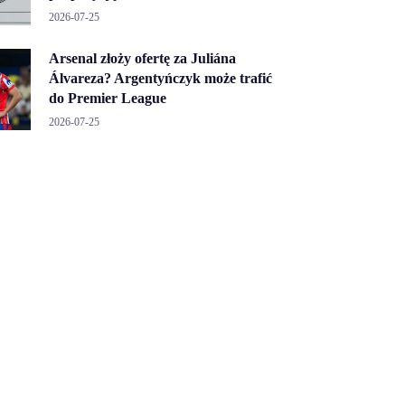
2026-07-25
Arsenal złoży ofertę za Juliána
Álvareza? Argentyńczyk może trafić
do Premier League
2026-07-25