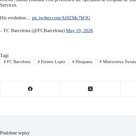
Services.
His evolution…
pic.twitter.com/Ar8ZMc7kOG
– FC Barcelona (@FCBarcelona)
May 19, 2026
Tagi
#
FC Barcelona
#
Fermin Lopez
#
Hiszpania
#
Mistrzostwa Świat
Podobne wpisy