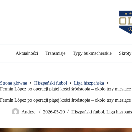
Przejdź
do
treści
Aktualności
Transmisje
Typy bukmacherskie
Skrót
Strona główna
Hiszpański futbol
Liga hiszpańska
Fermín López po operacji piątej kości śródstopia – około trzy miesiąc
Fermín López po operacji piątej kości śródstopia – około trzy miesiąc
Andrzej
2026-05-20
Hiszpański futbol
,
Liga hiszpań