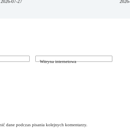
2026-07-27
2026
Witryna internetowa
łnić dane podczas pisania kolejnych komentarzy.