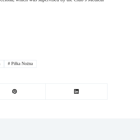
a
#
Piłka Nożna