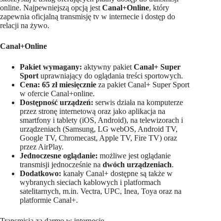
online. Najpewniejszą opcją jest
Canal+Online
, który
zapewnia oficjalną transmisję tv w internecie i dostęp do
relacji na żywo.
Canal+Online
Pakiet wymagany:
aktywny pakiet
Canal+ Super
Sport
uprawniający do oglądania treści sportowych.
Cena:
65 zł miesięcznie
za pakiet Canal+ Super Sport
w ofercie Canal+online.
Dostępność urządzeń:
serwis działa na komputerze
przez stronę internetową oraz jako aplikacja na
smartfony i tablety (iOS, Android), na telewizorach i
urządzeniach (Samsung, LG webOS, Android TV,
Google TV, Chromecast, Apple TV, Fire TV) oraz
przez AirPlay.
Jednoczesne oglądanie:
możliwe jest oglądanie
transmisji jednocześnie na
dwóch urządzeniach
.
Dodatkowo:
kanały Canal+ dostępne są także w
wybranych sieciach kablowych i platformach
satelitarnych, m.in. Vectra, UPC, Inea, Toya oraz na
platformie Canal+.
Transmisja za darmo w internecie