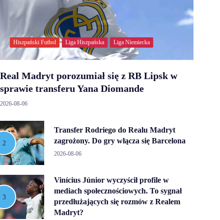
Hiszpański Futbol
Liga Hiszpańska
Liga Niemiecka
Real Madryt porozumiał się z RB Lipsk w
sprawie transferu Yana Diomande
2026-08-06
Transfer Rodriego do Realu Madryt
zagrożony. Do gry włącza się Barcelona
2026-08-06
Vinícius Júnior wyczyścił profile w
mediach społecznościowych. To sygnał
przedłużających się rozmów z Realem
Madryt?