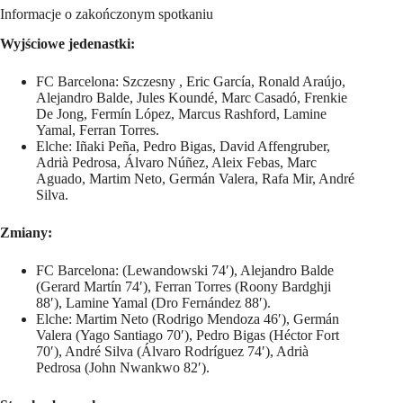
Informacje o zakończonym spotkaniu
Wyjściowe jedenastki:
FC Barcelona: Szczesny , Eric García, Ronald Araújo,
Alejandro Balde, Jules Koundé, Marc Casadó, Frenkie
De Jong, Fermín López, Marcus Rashford, Lamine
Yamal, Ferran Torres.
Elche: Iñaki Peña, Pedro Bigas, David Affengruber,
Adrià Pedrosa, Álvaro Núñez, Aleix Febas, Marc
Aguado, Martim Neto, Germán Valera, Rafa Mir, André
Silva.
Zmiany:
FC Barcelona: (Lewandowski 74′), Alejandro Balde
(Gerard Martín 74′), Ferran Torres (Roony Bardghji
88′), Lamine Yamal (Dro Fernández 88′).
Elche: Martim Neto (Rodrigo Mendoza 46′), Germán
Valera (Yago Santiago 70′), Pedro Bigas (Héctor Fort
70′), André Silva (Álvaro Rodríguez 74′), Adrià
Pedrosa (John Nwankwo 82′).