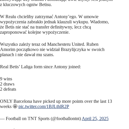
z kluczowych ogniw Betisu.
W Realu chcieliby zatrzymać Antony’ego. W umowie
wypożyczenia zabrakło jednak klauzuli wykupu. Wiadomo,
że Betis nie stać na transfer definitywny, lecz chcą
zaproponować kolejne wypożyczenie.
Wszystko zależy teraz od Manchesteru United. Ruben
Amorim początkowo nie widział Brazylijczyka w swoich
planach i nie dawał mu szans.
Real Betis’ Laliga form since Antony joined:
9 wins
2 draws
2 defeats
ONLY Barcelona have picked up more points over the last 13
weeks 🤩
pic.twitter.com/1BJLthlR2P
— Football on TNT Sports (@footballontnt)
April 25, 2025