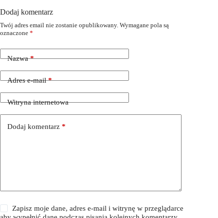
Dodaj komentarz
Twój adres email nie zostanie opublikowany.
Wymagane pola są
oznaczone
*
Nazwa
*
Adres e-mail
*
Witryna internetowa
Dodaj komentarz
*
Zapisz moje dane, adres e-mail i witrynę w przeglądarce
aby wypełnić dane podczas pisania kolejnych komentarzy.