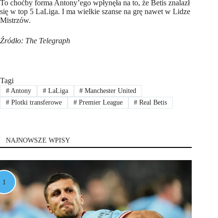
To choćby forma Antony’ego wpłynęła na to, że Betis znalazł
się w top 5 LaLiga. I ma wielkie szanse na grę nawet w Lidze
Mistrzów.
Źródło: The Telegraph
Tagi
#
Antony
#
LaLiga
#
Manchester United
#
Plotki transferowe
#
Premier League
#
Real Betis
NAJNOWSZE WPISY