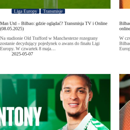
Liga Europy
Transmisje
Man Utd – Bilbao: gdzie oglądać? Transmisja TV i Online
Bilba
(08.05.2025)
onlin
Na stadionie Old Trafford w Manchesterze rozegrany
W czw
zostanie decydujący pojedynek o awans do finału Ligi
Bilba
Europy. W czwartek 8 maja…
Europ
2025-05-07