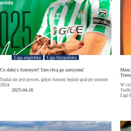
Liga angielska
Liga hiszpańska
Co dalej z Antonym? Tam chcą go zatrzymać
Manch
Trans
Nadal nie jest pewne, gdzie Antony będzie grał po sezonie
2024
W czw
2025-04-26
Traff
Ligi 