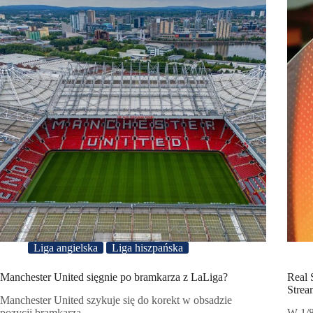
Liga angielska
Liga hiszpańska
Manchester United sięgnie po bramkarza z LaLiga?
Real 
Strea
Manchester United szykuje się do korekt w obsadzie
pozycji bramkarza.
W 1/8