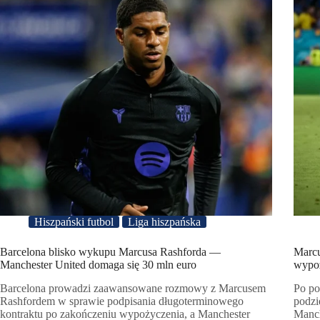
Hiszpański futbol
Liga hiszpańska
Barcelona blisko wykupu Marcusa Rashforda —
Marcu
Manchester United domaga się 30 mln euro
wypo
Barcelona prowadzi zaawansowane rozmowy z Marcusem
Po po
Rashfordem w sprawie podpisania długoterminowego
podzi
kontraktu po zakończeniu wypożyczenia, a Manchester
Manch