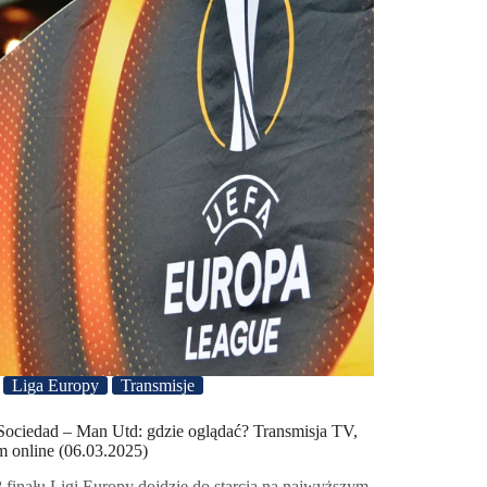
Liga Europy
Transmisje
Sociedad – Man Utd: gdzie oglądać? Transmisja TV,
m online (06.03.2025)
 finału Ligi Europy dojdzie do starcia na najwyższym