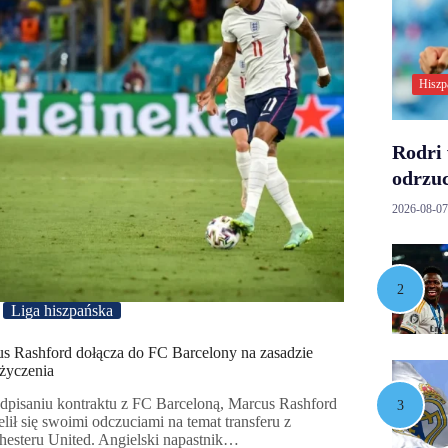
Hiszp
Rodri 
odrzuc
2026-08-07
Liga hiszpańska
s Rashford dołącza do FC Barcelony na zasadzie
życzenia
dpisaniu kontraktu z FC Barceloną, Marcus Rashford
elił się swoimi odczuciami na temat transferu z
esteru United. Angielski napastnik…