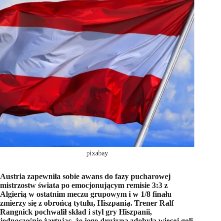
pixabay
Austria zapewniła sobie awans do fazy pucharowej
mistrzostw świata po emocjonującym remisie 3:3 z
Algierią w ostatnim meczu grupowym i w 1/8 finału
zmierzy się z obrońcą tytułu, Hiszpanią. Trener Ralf
Rangnick pochwalił skład i styl gry Hiszpanii,
jednocześnie żartując, że jego drużyna zdobyła więcej goli