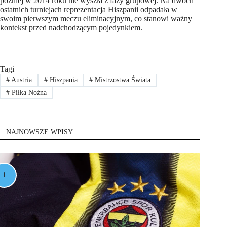
później w 2014 roku nie wyszła z fazy grupowej. Na dwóch
ostatnich turniejach reprezentacja Hiszpanii odpadała w
swoim pierwszym meczu eliminacyjnym, co stanowi ważny
kontekst przed nadchodzącym pojedynkiem.
Tagi
#
Austria
#
Hiszpania
#
Mistrzostwa Świata
#
Piłka Nożna
NAJNOWSZE WPISY