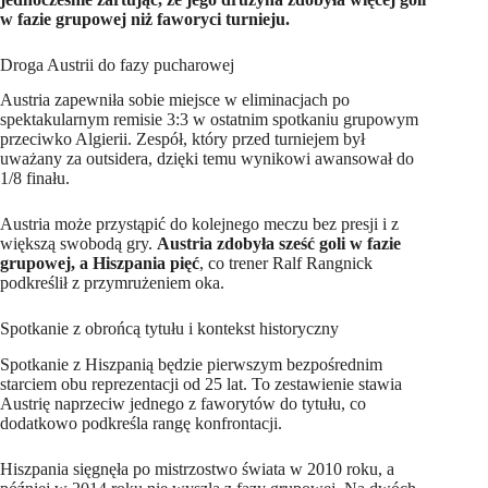
w fazie grupowej niż faworyci turnieju.
Droga Austrii do fazy pucharowej
Austria zapewniła sobie miejsce w eliminacjach po
spektakularnym remisie 3:3 w ostatnim spotkaniu grupowym
przeciwko Algierii. Zespół, który przed turniejem był
uważany za outsidera, dzięki temu wynikowi awansował do
1/8 finału.
Austria może przystąpić do kolejnego meczu bez presji i z
większą swobodą gry.
Austria zdobyła sześć goli w fazie
grupowej, a Hiszpania pięć
, co trener Ralf Rangnick
podkreślił z przymrużeniem oka.
Spotkanie z obrońcą tytułu i kontekst historyczny
Spotkanie z Hiszpanią będzie pierwszym bezpośrednim
starciem obu reprezentacji od 25 lat. To zestawienie stawia
Austrię naprzeciw jednego z faworytów do tytułu, co
dodatkowo podkreśla rangę konfrontacji.
Hiszpania sięgnęła po mistrzostwo świata w 2010 roku, a