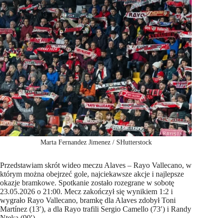
Marta Fernandez Jimenez / SHutterstock
Przedstawiam skrót wideo meczu Alaves – Rayo Vallecano, w
którym można obejrzeć gole, najciekawsze akcje i najlepsze
okazje bramkowe. Spotkanie zostało rozegrane w sobotę
23.05.2026 o 21:00. Mecz zakończył się wynikiem 1:2 i
wygrało Rayo Vallecano, bramkę dla Alaves zdobył Toni
Martínez (13′), a dla Rayo trafili Sergio Camello (73′) i Randy
Nteka (90′).