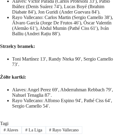
Alaves: Víctor Parada (Carlos Protesoni 33′), Pablo
Ibáñez (Denis Suárez 74′), Lucas Boyé (Ibrahim
Diabate 84′), Jon Guridi (Ander Guevara 84′).
Rayo Vallecano: Carlos Martin (Sergio Camello 38′),
Álvaro García (Jorge De Frutos 46′), Óscar Valentín
(Alemão 61′), Abdul Mumin (Pathé Ciss 61′), Iván
Balliu (Andrei Rațiu 88′).
Strzelcy bramek:
Toni Martínez 13′, Randy Nteka 90′, Sergio Camello
73′.
Żółte kartki:
Alaves: Angel Perez 69′, Abderrahman Rebbach 79′,
Nahuel Tenaglia 87′.
Rayo Vallecano: Alfonso Espino 94′, Pathé Ciss 64′,
Sergio Camello 54′.
Tagi
#
Alaves
#
La Liga
#
Rayo Vallecano