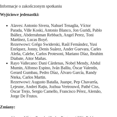
Informacje o zakończonym spotkaniu
Wyjściowe jedenastki:
Alaves: Antonio Sivera, Nahuel Tenaglia, Víctor
Parada, Ville Koski, Antonio Blanco, Jon Guridi, Pablo
Ibáñez, Abderrahman Rebbach, Angel Perez, Toni
Martínez, Lucas Boyé.
Rezerwowi: Grégo Swiderski, Raúl Fernández, Yusi
Enríquez, Jonny, Denis Suárez, Ander Guevara, Carles
Aleña, Calebe, Carlos Protesoni, Mariano Díaz, Ibrahim
Diabate, Aitor Mañas.
Rayo Vallecano: Dani Cárdenas, Nobel Mendy, Abdul
Mumin, Alfonso Espino, Iván Balliu, Óscar Valentín,
Gerard Gumbau, Pedro Díaz, Álvaro García, Randy
Nteka, Carlos Martin.
Rezerwowi: Augusto Batalla, Juanpe, Pep Chavarría,
Lejeune, Andrei Rațiu, Jozhua Vertrouwd, Pathé Ciss,
Óscar Trejo, Sergio Camello, Francisco Pérez, Alemão,
Jorge De Frutos.
Zmiany: