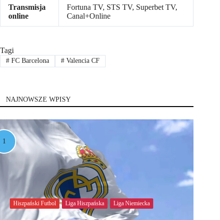
Transmisja
Fortuna TV, STS TV, Superbet TV,
online
Canal+Online
Tagi
#
FC Barcelona
#
Valencia CF
NAJNOWSZE WPISY
Hiszpański Futbol
Liga Hiszpańska
Liga Niemiecka