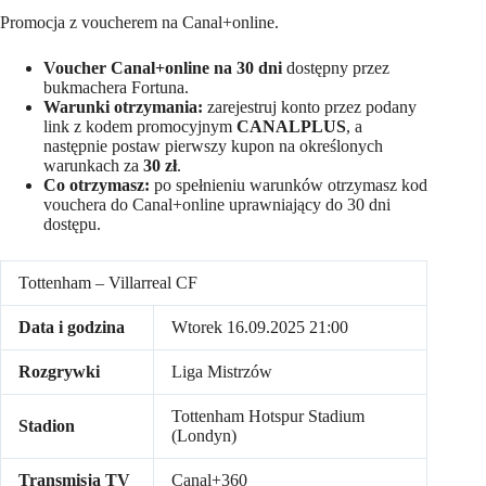
Promocja z voucherem na Canal+online.
Voucher Canal+online na 30 dni
dostępny przez
bukmachera Fortuna.
Warunki otrzymania:
zarejestruj konto przez podany
link z kodem promocyjnym
CANALPLUS
, a
następnie postaw pierwszy kupon na określonych
warunkach za
30 zł
.
Co otrzymasz:
po spełnieniu warunków otrzymasz kod
vouchera do Canal+online uprawniający do 30 dni
dostępu.
Tottenham – Villarreal CF
Data i godzina
Wtorek 16.09.2025 21:00
Rozgrywki
Liga Mistrzów
Tottenham Hotspur Stadium
Stadion
(Londyn)
Transmisja TV
Canal+360