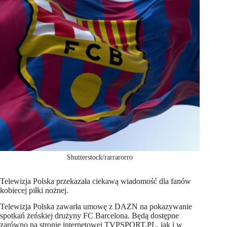
Shutterstock/rarrarorro
Telewizja Polska przekazała ciekawą wiadomość dla fanów
kobiecej piłki nożnej.
Telewizja Polska zawarła umowę z DAZN na pokazywanie
spotkań żeńskiej drużyny FC Barcelona. Będą dostępne
zarówno na stronie internetowej TVPSPORT.PL, jak i w