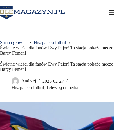
Przejdź
do
treści
Strona główna
Hiszpański futbol
Świetne wieści dla fanów Ewy Pajor! Ta stacja pokaże mecze
Barçy Femení
Świetne wieści dla fanów Ewy Pajor! Ta stacja pokaże mecze
Barçy Femení
Andrzej
2025-02-27
Hiszpański futbol
,
Telewizja i media