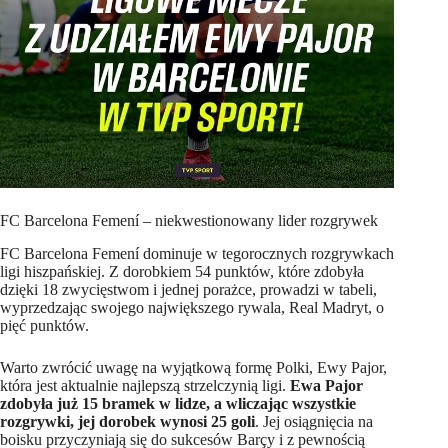
FC Barcelona Femení – niekwestionowany lider rozgrywek
FC Barcelona Femení dominuje w tegorocznych rozgrywkach
ligi hiszpańskiej. Z dorobkiem 54 punktów, które zdobyła
dzięki 18 zwycięstwom i jednej porażce, prowadzi w tabeli,
wyprzedzając swojego największego rywala, Real Madryt, o
pięć punktów.
Warto zwrócić uwagę na wyjątkową formę Polki, Ewy Pajor,
która jest aktualnie najlepszą strzelczynią ligi.
Ewa Pajor
zdobyła już 15 bramek w lidze, a wliczając wszystkie
rozgrywki, jej dorobek wynosi 25 goli
. Jej osiągnięcia na
boisku przyczyniają się do sukcesów Barçy i z pewnością