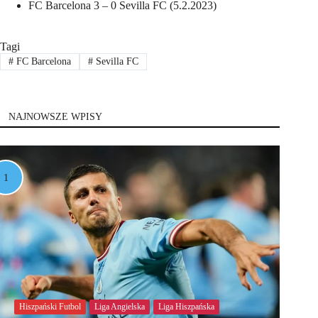
FC Barcelona 3 – 0 Sevilla FC (5.2.2023)
Tagi
#
FC Barcelona
#
Sevilla FC
NAJNOWSZE WPISY
Hiszpański Futbol
Liga Angielska
Liga Hiszpańska