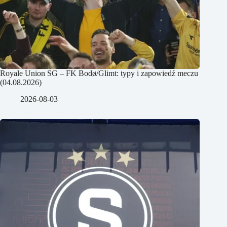
Royale Union SG – FK Bodø/Glimt: typy i zapowiedź meczu
(04.08.2026)
2026-08-03