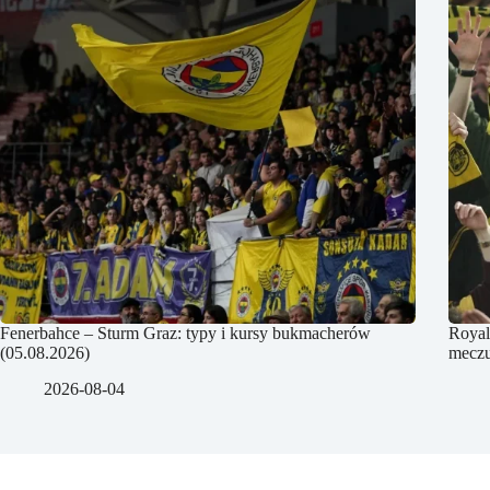
Fenerbahce – Sturm Graz: typy i kursy bukmacherów
Royal
(05.08.2026)
meczu
2026-08-04