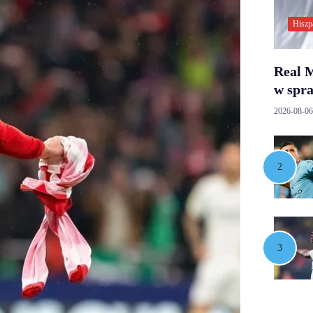
Hiszp
Real M
w spr
2026-08-06