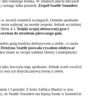
ać atut własnego boiska. W ostatnich pięciu meczach
i notując kilka porażek.
Zespół Seattle Sounders
 w swoich ostatnich występach. Ostatnie spotkanie
o może wpłynąć na morale zespołu. Jednak wcześniej
 Betis 4-1.
Dzięki swojej ofensywnej grze i
orytem do strzelenia pierwszego gola.
nders grają bardziej defensywnie u siebie, co może
.
Drużyna Seattle pozwala rywalom zdobywać
 jest znane ze swojej solidnej obrony i umiejętności
t jako faworyta tego spotkania. Jednak warto zwrócić
u oraz ich dotychczasową formę u siebie.
emis i 3 porażki. Z kolei Atlético Madryt w tym
c, że Seattle Sounders ma lepszą formę w kontekście