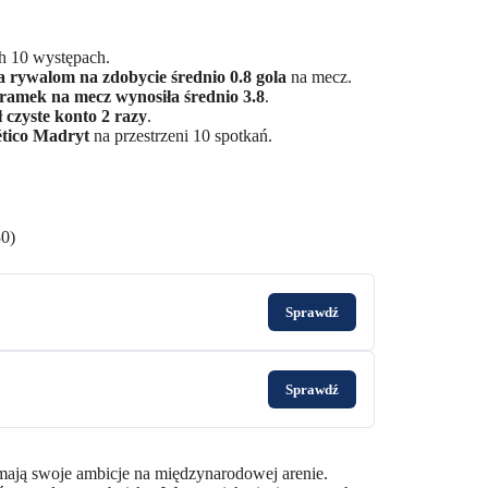
h 10 występach.
a rywalom na zdobycie średnio 0.8 gola
na mecz.
bramek na mecz wynosiła średnio 3.8
.
 czyste konto 2 razy
.
ético Madryt
na przestrzeni 10 spotkań.
30)
Sprawdź
Sprawdź
 mają swoje ambicje na międzynarodowej arenie.