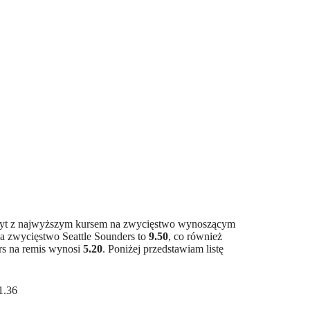
adryt z najwyższym kursem na zwycięstwo wynoszącym
a zwycięstwo Seattle Sounders to
9.50
, co również
rs na remis wynosi
5.20
. Poniżej przedstawiam listę
1.36