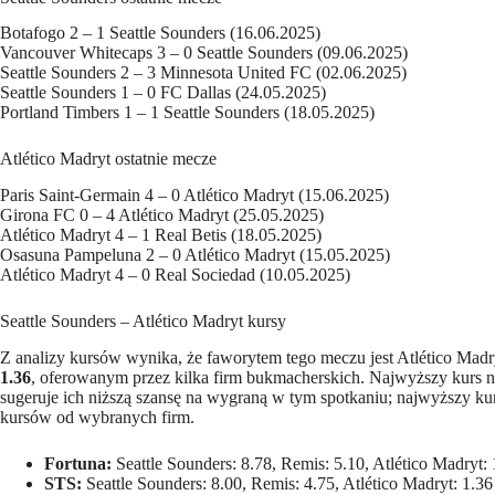
Botafogo 2 – 1 Seattle Sounders (16.06.2025)
Vancouver Whitecaps 3 – 0 Seattle Sounders (09.06.2025)
Seattle Sounders 2 – 3 Minnesota United FC (02.06.2025)
Seattle Sounders 1 – 0 FC Dallas (24.05.2025)
Portland Timbers 1 – 1 Seattle Sounders (18.05.2025)
Atlético Madryt ostatnie mecze
Paris Saint-Germain 4 – 0 Atlético Madryt (15.06.2025)
Girona FC 0 – 4 Atlético Madryt (25.05.2025)
Atlético Madryt 4 – 1 Real Betis (18.05.2025)
Osasuna Pampeluna 2 – 0 Atlético Madryt (15.05.2025)
Atlético Madryt 4 – 0 Real Sociedad (10.05.2025)
Seattle Sounders – Atlético Madryt kursy
Z analizy kursów wynika, że faworytem tego meczu jest Atlético M
1.36
, oferowanym przez kilka firm bukmacherskich. Najwyższy kurs n
sugeruje ich niższą szansę na wygraną w tym spotkaniu; najwyższy ku
kursów od wybranych firm.
Fortuna:
Seattle Sounders: 8.78, Remis: 5.10, Atlético Madryt: 
STS:
Seattle Sounders: 8.00, Remis: 4.75, Atlético Madryt: 1.36