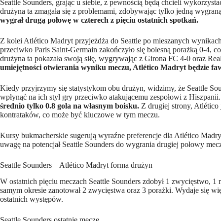
Seattle Sounders, grając u siebie, z pewnością będą chcieli wykorzyst
drużyna ta zmagała się z problemami, zdobywając tylko jedną wygraną 
wygrał drugą połowę w czterech z pięciu ostatnich spotkań.
Z kolei Atlético Madryt przyjeżdża do Seattle po mieszanych wynikach
przeciwko Paris Saint-Germain zakończyło się bolesną porażką 0-4, c
drużyna ta pokazała swoją siłę, wygrywając z Girona FC 4-0 oraz Real
umiejętności otwierania wyniku meczu, Atlético Madryt będzie faw
Kiedy przyjrzymy się statystykom obu drużyn, widzimy, że Seattle Sou
wpłynąć na ich styl gry przeciwko atakującemu zespołowi z Hiszpanii
średnio tylko 0.8 gola na własnym boisku.
Z drugiej strony, Atlético
kontrataków, co może być kluczowe w tym meczu.
Kursy bukmacherskie sugerują wyraźne preferencje dla Atlético Madry
uwagę na potencjał Seattle Sounders do wygrania drugiej połowy mecz
Seattle Sounders – Atlético Madryt forma drużyn
W ostatnich pięciu meczach Seattle Sounders zdobył 1 zwycięstwo, 1 r
samym okresie zanotował 2 zwycięstwa oraz 3 porażki. Wydaje się wię
ostatnich występów.
Seattle Sounders ostatnie mecze