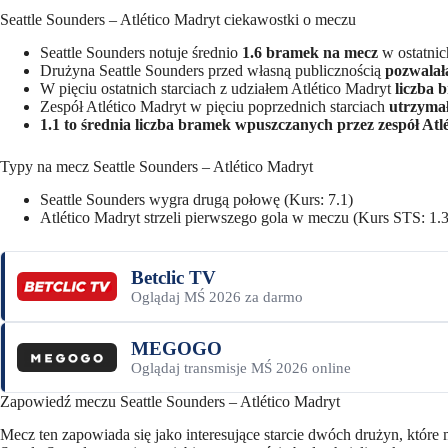
Seattle Sounders – Atlético Madryt ciekawostki o meczu
Seattle Sounders notuje średnio
1.6 bramek na mecz
w ostatnic
Drużyna Seattle Sounders przed własną publicznością
pozwalał
W pięciu ostatnich starciach z udziałem Atlético Madryt
liczba 
Zespół Atlético Madryt w pięciu poprzednich starciach
utrzymał
1.1 to średnia liczba bramek wpuszczanych przez zespół Atl
Typy na mecz Seattle Sounders – Atlético Madryt
Seattle Sounders wygra drugą połowę (Kurs: 7.1)
Atlético Madryt strzeli pierwszego gola w meczu (Kurs STS: 1.
Betclic TV
Oglądaj MŚ 2026 za darmo
MEGOGO
Oglądaj transmisje MŚ 2026 online
Zapowiedź meczu Seattle Sounders – Atlético Madryt
Mecz ten zapowiada się jako interesujące starcie dwóch drużyn, które