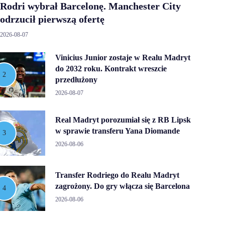
Rodri wybrał Barcelonę. Manchester City
odrzucił pierwszą ofertę
2026-08-07
Vinicius Junior zostaje w Realu Madryt
do 2032 roku. Kontrakt wreszcie
przedłużony
2026-08-07
Real Madryt porozumiał się z RB Lipsk
w sprawie transferu Yana Diomande
2026-08-06
Transfer Rodriego do Realu Madryt
zagrożony. Do gry włącza się Barcelona
2026-08-06