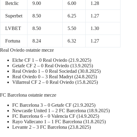
Betclic
9.00
6.00
1.28
Superbet
8.50
6.25
1.27
LVBET
8.50
5.50
1.30
Fortuna
8.24
6.32
1.27
Real Oviedo ostatnie mecze
Elche CF 1 – 0 Real Oviedo (21.9.2025)
Getafe CF 2 – 0 Real Oviedo (13.9.2025)
Real Oviedo 1 – 0 Real Sociedad (30.8.2025)
Real Oviedo 0 – 3 Real Madryt (24.8.2025)
Villarreal CF 2 – 0 Real Oviedo (15.8.2025)
FC Barcelona ostatnie mecze
FC Barcelona 3 – 0 Getafe CF (21.9.2025)
Newcastle United 1 – 2 FC Barcelona (18.9.2025)
FC Barcelona 6 – 0 Valencia CF (14.9.2025)
Rayo Vallecano 1 – 1 FC Barcelona (31.8.2025)
Levante 2 – 3 FC Barcelona (23.8.2025)