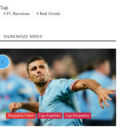
Tagi
#
FC Barcelona
#
Real Oviedo
NAJNOWSZE WPISY
Hiszpański Futbol
Liga Angielska
Liga Hiszpańska