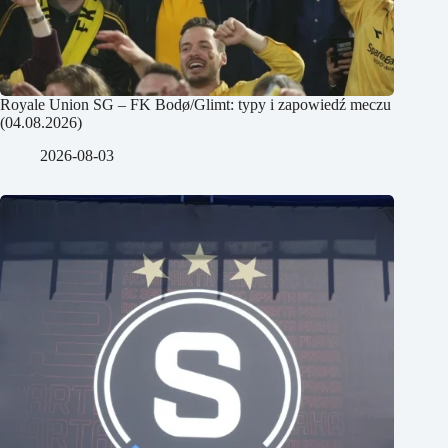
Royale Union SG – FK Bodø/Glimt: typy i zapowiedź meczu
(04.08.2026)
2026-08-03