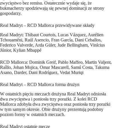
zwycięstwo bez remisu. Ostatecznie wydaje się, że
bukmacherzy spodziewają się pewnej dominacji ze strony
gospodarzy.
Real Madryt – RCD Mallorca przewidywane składy
Real Madryt: Thibaut Courtois, Lucas Vázquez, Aurélien
Tchouaméni, Raúl Asencio, Fran García, Dani Ceballos,
Federico Valverde, Arda Güler, Jude Bellingham, Vinícius
Júnior, Kylian Mbappé
RCD Mallorca: Dominik Greif, Pablo Maffeo, Martin Valjent,
Raíllo, Johan Mojica, Omar Mascarell, Samú Costa, Takuma
Asano, Darder, Dani Rodríguez, Vedat Muriqi
Real Madryt – RCD Mallorca forma drużyn
W ostatnich pięciu meczach drużyna Real Madryt odniosła
dwa zwycięstwa i poniosła trzy porażki. Z kolei RCD
Mallorca zdobyła dwa zwycięstwa oraz poniosła trzy porażki
w tym samym okresie. Obie drużyny prezentują podobny
poziom formy w ostatnich meczach.
Real Madryt ostatnie mecze