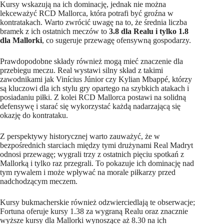
Kursy wskazują na ich dominację, jednak nie można
lekceważyć RCD Mallorca, która potrafi być groźna w
kontratakach. Warto zwrócić uwagę na to, że średnia liczba
bramek z ich ostatnich meczów to
3.8 dla Realu i tylko 1.8
dla Mallorki
, co sugeruje przewagę ofensywną gospodarzy.
Prawdopodobne składy również mogą mieć znaczenie dla
przebiegu meczu. Real wystawi silny skład z takimi
zawodnikami jak Vinícius Júnior czy Kylian Mbappé, którzy
są kluczowi dla ich stylu gry opartego na szybkich atakach i
posiadaniu piłki. Z kolei RCD Mallorca postawi na solidną
defensywę i starać się wykorzystać każdą nadarzającą się
okazję do kontrataku.
Z perspektywy historycznej warto zauważyć, że w
bezpośrednich starciach między tymi drużynami Real Madryt
odnosi przewagę; wygrali trzy z ostatnich pięciu spotkań z
Mallorką i tylko raz przegrali. To pokazuje ich dominację nad
tym rywalem i może wpływać na morale piłkarzy przed
nadchodzącym meczem.
Kursy bukmacherskie również odzwierciedlają te obserwacje;
Fortuna oferuje kursy 1.38 za wygraną Realu oraz znacznie
wyższe kursy dla Mallorki wynoszące aż 8.30 na ich