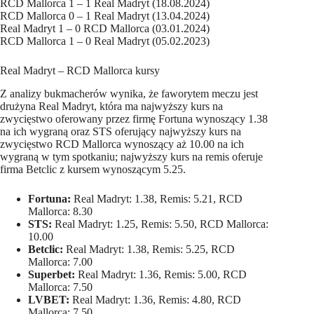
RCD Mallorca 1 – 1 Real Madryt (18.08.2024)
RCD Mallorca 0 – 1 Real Madryt (13.04.2024)
Real Madryt 1 – 0 RCD Mallorca (03.01.2024)
RCD Mallorca 1 – 0 Real Madryt (05.02.2023)
Real Madryt – RCD Mallorca kursy
Z analizy bukmacherów wynika, że faworytem meczu jest
drużyna Real Madryt, która ma najwyższy kurs na
zwycięstwo oferowany przez firmę Fortuna wynoszący 1.38
na ich wygraną oraz STS oferujący najwyższy kurs na
zwycięstwo RCD Mallorca wynoszący aż 10.00 na ich
wygraną w tym spotkaniu; najwyższy kurs na remis oferuje
firma Betclic z kursem wynoszącym 5.25.
Fortuna:
Real Madryt: 1.38, Remis: 5.21, RCD
Mallorca: 8.30
STS:
Real Madryt: 1.25, Remis: 5.50, RCD Mallorca:
10.00
Betclic:
Real Madryt: 1.38, Remis: 5.25, RCD
Mallorca: 7.00
Superbet:
Real Madryt: 1.36, Remis: 5.00, RCD
Mallorca: 7.50
LVBET:
Real Madryt: 1.36, Remis: 4.80, RCD
Mallorca: 7.50