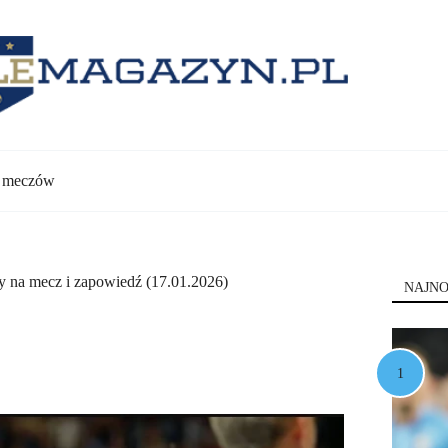
y meczów
y na mecz i zapowiedź (17.01.2026)
NAJNO