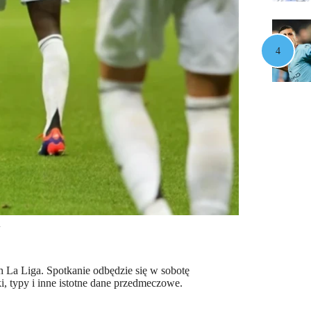
i
La Liga. Spotkanie odbędzie się w sobotę
i, typy i inne istotne dane przedmeczowe.