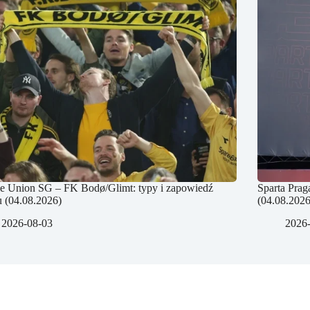
e Union SG – FK Bodø/Glimt: typy i zapowiedź
Sparta Prag
 (04.08.2026)
(04.08.2026
2026-08-03
2026