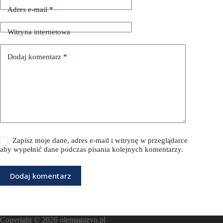
Adres e-mail
*
Witryna internetowa
Dodaj komentarz
*
Zapisz moje dane, adres e-mail i witrynę w przeglądarce
aby wypełnić dane podczas pisania kolejnych komentarzy.
Dodaj komentarz
Copyright © 2026
olemagazyn.pl