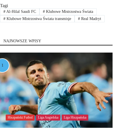
Tagi
#
Al-Hilal Saudi FC
#
Klubowe Mistrzostwa Świata
#
Klubowe Mistrzostwa Świata transmisje
#
Real Madryt
NAJNOWSZE WPISY
Hiszpański Futbol
Liga Angielska
Liga Hiszpańska