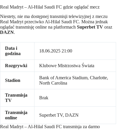
Real Madryt – Al-Hilal Saudi FC gdzie oglądać mecz
Niestety, nie ma dostępnej transmisji telewizyjnej z meczu
Real Madryt przeciwko Al-Hilal Saudi FC. Można jednak
oglądać transmisję online na platformach
Superbet TV
oraz
DAZN
.
Data i
18.06.2025 21:00
godzina
Rozgrywki
Klubowe Mistrzostwa Świata
Bank of America Stadium, Charlotte,
Stadion
North Carolina
Transmisja
Brak
TV
Transmisja
Superbet TV, DAZN
online
Real Madryt – Al-Hilal Saudi FC transmisja za darmo