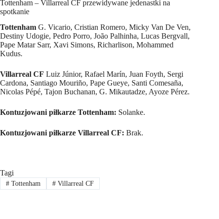
Tottenham – Villarreal CF przewidywane jedenastki na
spotkanie
Tottenham
G. Vicario, Cristian Romero, Micky Van De Ven,
Destiny Udogie, Pedro Porro, João Palhinha, Lucas Bergvall,
Pape Matar Sarr, Xavi Simons, Richarlison, Mohammed
Kudus.
Villarreal CF
Luiz Júnior, Rafael Marín, Juan Foyth, Sergi
Cardona, Santiago Mouriño, Pape Gueye, Santi Comesaña,
Nicolas Pépé, Tajon Buchanan, G. Mikautadze, Ayoze Pérez.
Kontuzjowani piłkarze Tottenham:
Solanke.
Kontuzjowani piłkarze Villarreal CF:
Brak.
Tagi
#
Tottenham
#
Villarreal CF