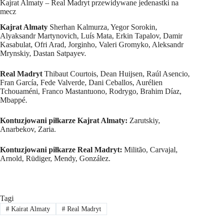
Kajrat Almaty – Real Madryt przewidywane jedenastki na
mecz
Kajrat Almaty
Sherhan Kalmurza, Yegor Sorokin,
Alyaksandr Martynovich, Luís Mata, Erkin Tapalov, Damir
Kasabulat, Ofri Arad, Jorginho, Valeri Gromyko, Aleksandr
Mrynskiy, Dastan Satpayev.
Real Madryt
Thibaut Courtois, Dean Huijsen, Raúl Asencio,
Fran García, Fede Valverde, Dani Ceballos, Aurélien
Tchouaméni, Franco Mastantuono, Rodrygo, Brahim Díaz,
Mbappé.
Kontuzjowani piłkarze Kajrat Almaty:
Zarutskiy,
Anarbekov, Zaria.
Kontuzjowani piłkarze Real Madryt:
Militão, Carvajal,
Arnold, Rüdiger, Mendy, González.
Tagi
#
Kairat Almaty
#
Real Madryt