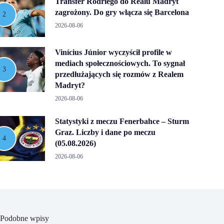
Transfer Rodriego do Realu Madryt
zagrożony. Do gry włącza się Barcelona
2026-08-06
Vinícius Júnior wyczyścił profile w
mediach społecznościowych. To sygnał
przedłużających się rozmów z Realem
Madryt?
2026-08-06
Statystyki z meczu Fenerbahce – Sturm
Graz. Liczby i dane po meczu
(05.08.2026)
2026-08-06
Podobne wpisy