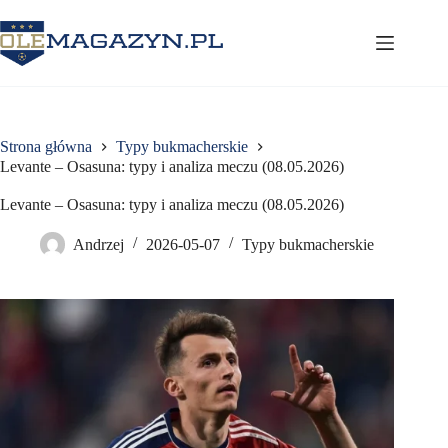
Przejdź
do
treści
Strona główna
Typy bukmacherskie
Levante – Osasuna: typy i analiza meczu (08.05.2026)
Levante – Osasuna: typy i analiza meczu (08.05.2026)
Andrzej
2026-05-07
Typy bukmacherskie