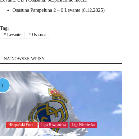
Osasuna Pampeluna 2 – 0 Levante (8.12.2025)
Tagi
#
Levante
#
Osasuna
NAJNOWSZE WPISY
Hiszpański Futbol
Liga Hiszpańska
Liga Niemiecka