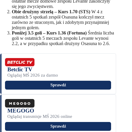
ostatnie mecze domowe zespołu Levante zakończyły
się jego zwycięstwem.
Obie drużyny strzelą – Kurs 1.70 (STS)
W 4 z
ostatnich 5 spotkań zespół Osasuna kończył mecz
zarówno ze straconym, jak i zdobytym przynajmniej
jednym golem.
Poniżej 3.5 goli – Kurs 1.36 (Fortuna)
Średnia liczba
goli w ostatnich 5 meczach zespołu Levante wynosi
2.2, a w przypadku spotkań drużyny Osasuna to 2.6.
Betclic TV
Oglądaj MŚ 2026 za darmo
Sprawdź
MEGOGO
Oglądaj transmisje MŚ 2026 online
Sprawdź