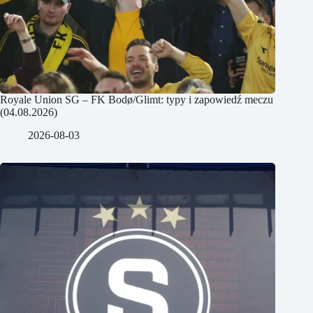
Royale Union SG – FK Bodø/Glimt: typy i zapowiedź meczu
(04.08.2026)
2026-08-03