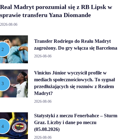
Real Madryt porozumiał się z RB Lipsk w
sprawie transferu Yana Diomande
2026-08-06
Transfer Rodriego do Realu Madryt
zagrożony. Do gry włącza się Barcelona
2026-08-06
Vinícius Júnior wyczyścił profile w
mediach społecznościowych. To sygnał
przedłużających się rozmów z Realem
Madryt?
2026-08-06
Statystyki z meczu Fenerbahce – Sturm
Graz. Liczby i dane po meczu
(05.08.2026)
2026-08-06