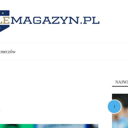
y meczów
NAJNO
a