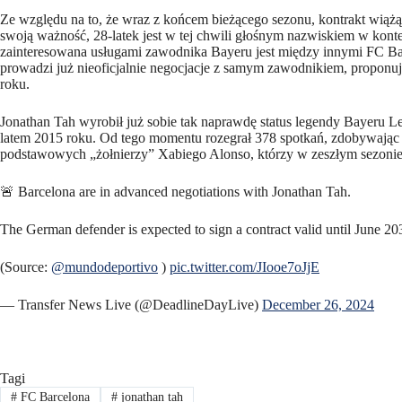
Ze względu na to, że wraz z końcem bieżącego sezonu, kontrakt wiążą
swoją ważność, 28-latek jest w tej chwili głośnym nazwiskiem w kont
zainteresowana usługami zawodnika Bayeru jest między innymi FC Ba
prowadzi już nieoficjalnie negocjacje z samym zawodnikiem, propon
roku.
Jonathan Tah wyrobił już sobie tak naprawdę status legendy Bayeru Le
latem 2015 roku. Od tego momentu rozegrał 378 spotkań, zdobywając po
podstawowych „żołnierzy” Xabiego Alonso, którzy w zeszłym sezonie
🚨 Barcelona are in advanced negotiations with Jonathan Tah.
The German defender is expected to sign a contract valid until June 20
(Source:
@mundodeportivo
)
pic.twitter.com/JIooe7oJjE
— Transfer News Live (@DeadlineDayLive)
December 26, 2024
Tagi
#
FC Barcelona
#
jonathan tah