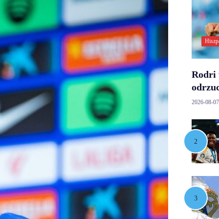
Hiszp
Rodri 
odrzuc
2026-08-07