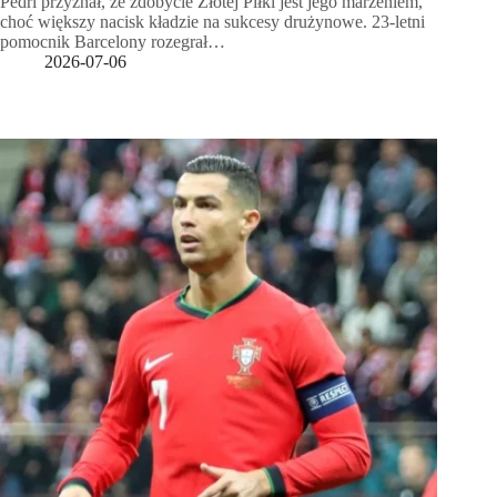
Pedri przyznał, że zdobycie Złotej Piłki jest jego marzeniem,
choć większy nacisk kładzie na sukcesy drużynowe. 23-letni
pomocnik Barcelony rozegrał…
2026-07-06