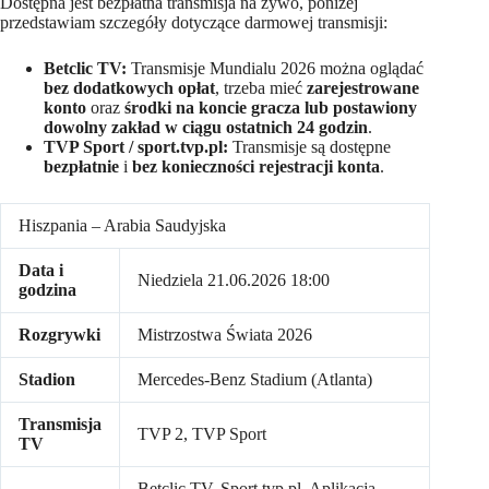
Dostępna jest bezpłatna transmisja na żywo, poniżej
przedstawiam szczegóły dotyczące darmowej transmisji:
Betclic TV:
Transmisje Mundialu 2026 można oglądać
bez dodatkowych opłat
, trzeba mieć
zarejestrowane
konto
oraz
środki na koncie gracza lub postawiony
dowolny zakład w ciągu ostatnich 24 godzin
.
TVP Sport / sport.tvp.pl:
Transmisje są dostępne
bezpłatnie
i
bez konieczności rejestracji konta
.
Hiszpania – Arabia Saudyjska
Data i
Niedziela 21.06.2026 18:00
godzina
Rozgrywki
Mistrzostwa Świata 2026
Stadion
Mercedes-Benz Stadium (Atlanta)
Transmisja
TVP 2, TVP Sport
TV
Betclic TV, Sport.tvp.pl, Aplikacja