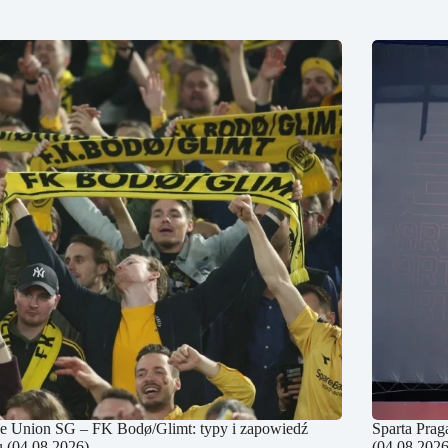
e Union SG – FK Bodø/Glimt: typy i zapowiedź
Sparta Prag
 (04.08.2026)
(04.08.2026