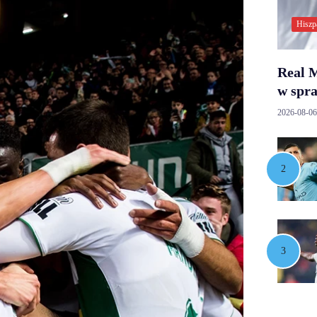
Hiszp
Real M
w spr
2026-08-06