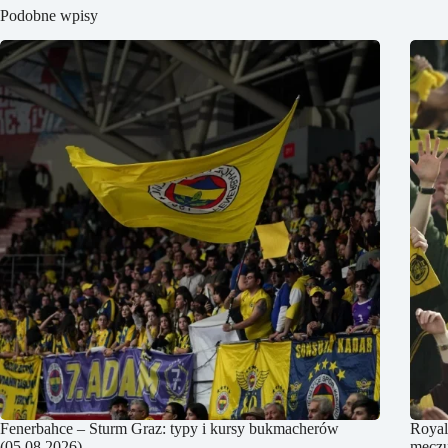
Podobne wpisy
Fenerbahce – Sturm Graz: typy i kursy bukmacherów
Royal
(05.08.2026)
meczu