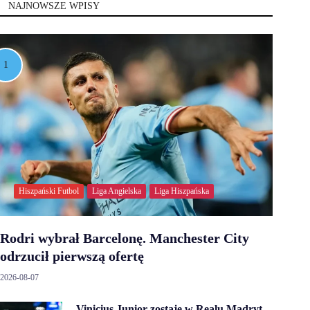
NAJNOWSZE WPISY
Hiszpański Futbol
Liga Angielska
Liga Hiszpańska
Rodri wybrał Barcelonę. Manchester City
odrzucił pierwszą ofertę
2026-08-07
Vinicius Junior zostaje w Realu Madryt