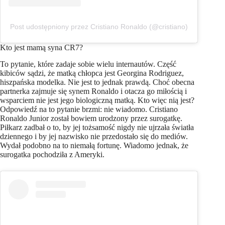
Post udostępniony przez Cristiano Ronaldo (@cristiano)
Kto jest mamą syna CR7?
To pytanie, które zadaje sobie wielu internautów. Część
kibiców sądzi, że matką chłopca jest Georgina Rodriguez,
hiszpańska modelka. Nie jest to jednak prawdą. Choć obecna
partnerka zajmuje się synem Ronaldo i otacza go miłością i
wsparciem nie jest jego biologiczną matką. Kto więc nią jest?
Odpowiedź na to pytanie brzmi: nie wiadomo. Cristiano
Ronaldo Junior został bowiem urodzony przez surogatkę.
Piłkarz zadbał o to, by jej tożsamość nigdy nie ujrzała światła
dziennego i by jej nazwisko nie przedostało się do mediów.
Wydał podobno na to niemałą fortunę. Wiadomo jednak, że
surogatka pochodziła z Ameryki.