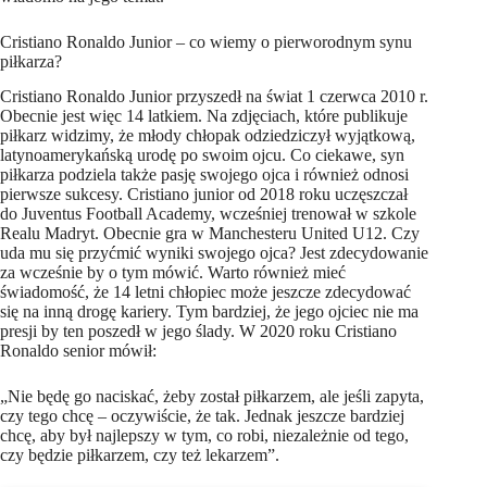
Cristiano Ronaldo Junior – co wiemy o pierworodnym synu
piłkarza?
Cristiano Ronaldo Junior przyszedł na świat 1 czerwca 2010 r.
Obecnie jest więc 14 latkiem. Na zdjęciach, które publikuje
piłkarz widzimy, że młody chłopak odziedziczył wyjątkową,
latynoamerykańską urodę po swoim ojcu. Co ciekawe, syn
piłkarza podziela także pasję swojego ojca i również odnosi
pierwsze sukcesy. Cristiano junior od 2018 roku uczęszczał
do Juventus Football Academy, wcześniej trenował w szkole
Realu Madryt. Obecnie gra w Manchesteru United U12. Czy
uda mu się przyćmić wyniki swojego ojca? Jest zdecydowanie
za wcześnie by o tym mówić. Warto również mieć
świadomość, że 14 letni chłopiec może jeszcze zdecydować
się na inną drogę kariery. Tym bardziej, że jego ojciec nie ma
presji by ten poszedł w jego ślady. W 2020 roku Cristiano
Ronaldo senior mówił:
„Nie będę go naciskać, żeby został piłkarzem, ale jeśli zapyta,
czy tego chcę – oczywiście, że tak. Jednak jeszcze bardziej
chcę, aby był najlepszy w tym, co robi, niezależnie od tego,
czy będzie piłkarzem, czy też lekarzem”.