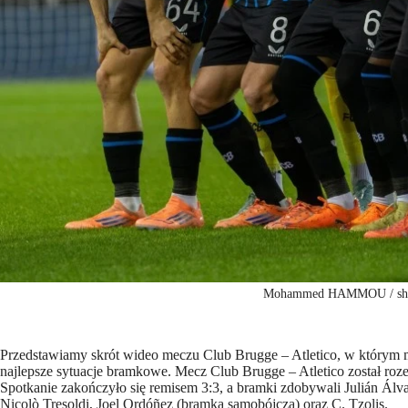
Mohammed HAMMOU / shut
Przedstawiamy skrót wideo meczu Club Brugge – Atletico, w którym m
najlepsze sytuacje bramkowe. Mecz Club Brugge – Atletico został roz
Spotkanie zakończyło się remisem 3:3, a bramki zdobywali Julián Ál
Nicolò Tresoldi, Joel Ordóñez (bramka samobójcza) oraz C. Tzolis.