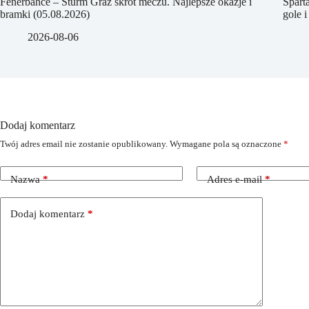
Fenerbahce – Sturm Graz skrót meczu. Najlepsze okazje i
Spart
bramki (05.08.2026)
gole i
2026-08-06
Dodaj komentarz
Twój adres email nie zostanie opublikowany.
Wymagane pola są oznaczone
*
Nazwa
*
Adres e-mail
*
Dodaj komentarz
*