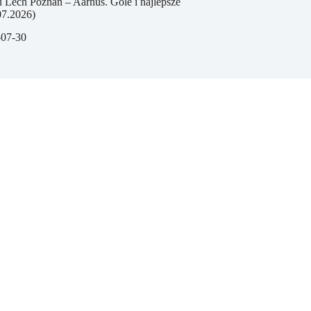
 Lech Poznań – Aarhus. Gole i najlepsze
07.2026)
-07-30