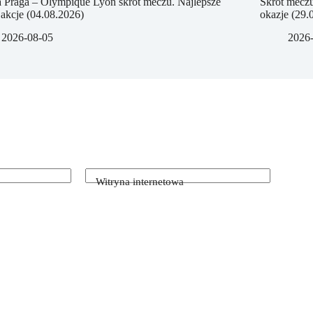
a Praga – Olympique Lyon skrót meczu. Najlepsze
Skrót meczu
 akcje (04.08.2026)
okazje (29.
2026-08-05
2026
Witryna internetowa