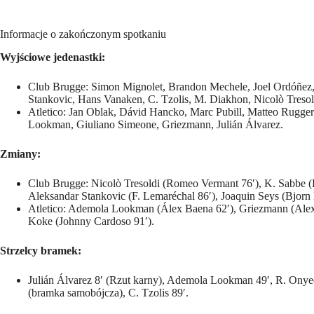
Informacje o zakończonym spotkaniu
Wyjściowe jedenastki:
Club Brugge: Simon Mignolet, Brandon Mechele, Joel Ordóñez,
Stankovic, Hans Vanaken, C. Tzolis, M. Diakhon, Nicolò Tresol
Atletico: Jan Oblak, Dávid Hancko, Marc Pubill, Matteo Rugge
Lookman, Giuliano Simeone, Griezmann, Julián Álvarez.
Zmiany:
Club Brugge: Nicolò Tresoldi (Romeo Vermant 76′), K. Sabbe (
Aleksandar Stankovic (F. Lemaréchal 86′), Joaquin Seys (Bjorn 
Atletico: Ademola Lookman (Álex Baena 62′), Griezmann (Alex
Koke (Johnny Cardoso 91′).
Strzelcy bramek:
Julián Álvarez 8′ (Rzut karny), Ademola Lookman 49′, R. Onyedi
(bramka samobójcza), C. Tzolis 89′.