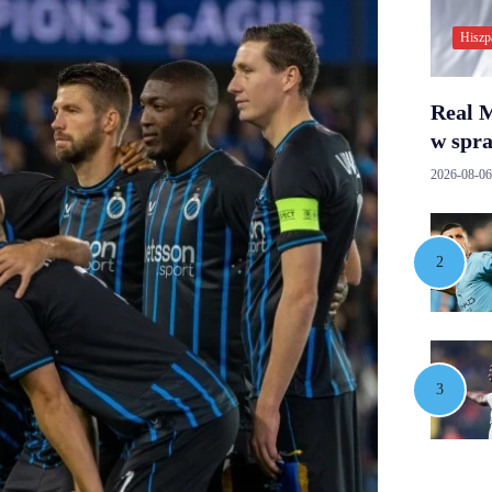
Hiszp
Real M
w spr
2026-08-06