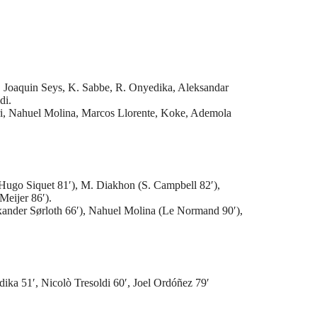
 Joaquin Seys, K. Sabbe, R. Onyedika, Aleksandar
di.
ri, Nahuel Molina, Marcos Llorente, Koke, Ademola
Hugo Siquet 81′), M. Diakhon (S. Campbell 82′),
Meijer 86′).
ander Sørloth 66′), Nahuel Molina (Le Normand 90′),
ka 51′, Nicolò Tresoldi 60′, Joel Ordóñez 79′