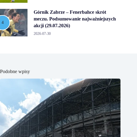
Górnik Zabrze – Fenerbahce skrót
meczu. Podsumowanie najważniejszych
akcji (29.07.2026)
2026-07-30
Podobne wpisy