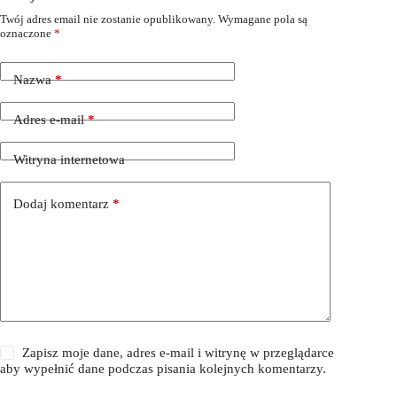
Twój adres email nie zostanie opublikowany.
Wymagane pola są
oznaczone
*
Nazwa
*
Adres e-mail
*
Witryna internetowa
Dodaj komentarz
*
Zapisz moje dane, adres e-mail i witrynę w przeglądarce
aby wypełnić dane podczas pisania kolejnych komentarzy.