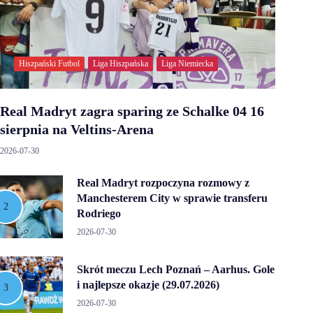
Hiszpański Futbol
Liga Hiszpańska
Liga Niemiecka
Real Madryt zagra sparing ze Schalke 04 16
sierpnia na Veltins-Arena
2026-07-30
Real Madryt rozpoczyna rozmowy z
Manchesterem City w sprawie transferu
Rodriego
2026-07-30
Skrót meczu Lech Poznań – Aarhus. Gole
i najlepsze okazje (29.07.2026)
2026-07-30