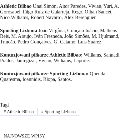
Athletic Bilbao
Unai Simón, Aitor Paredes, Vivian, Yuri, A.
Gorosabel, Iñigo Ruiz de Galarreta, Rego, Oihan Sancet,
Nico Williams, Robert Navarro, Álex Berenguer.
Sporting Lizbona
João Virgínia, Gonçalo Inácio, Matheus
Reis, M. Araujo, Iván Fresneda, João Simões, M. Hjulmand,
Trincão, Pedro Gonçalves, G. Catamo, Luis Suárez.
Kontuzjowani piłkarze Athletic Bilbao:
Williams, Sannadi,
Prados, Jauregizar, Vivian, Williams, Laporte.
Kontuzjowani piłkarze Sporting Lizbona:
Quenda,
Quaresma, Ioannidis, Blopa, Santos.
Tagi
#
Athletic Bilbao
#
Sporting Lizbona
NAJNOWSZE WPISY