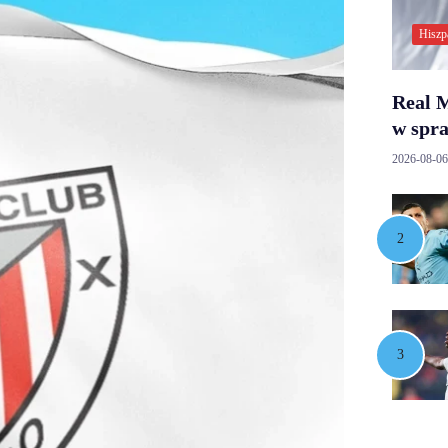
Hiszp
Real M
w spr
2026-08-06