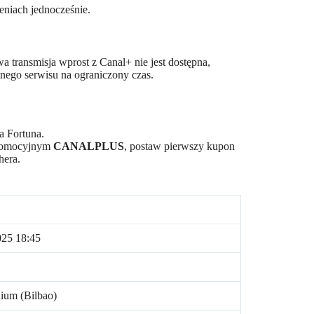
niach jednocześnie.
 transmisja wprost z Canal+ nie jest dostępna,
tnego serwisu na ograniczony czas.
a Fortuna.
 promocyjnym
CANALPLUS
, postaw pierwszy kupon
hera.
025 18:45
ium (Bilbao)