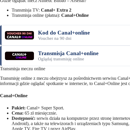
Gdzie oglądać mecz Athletic Bilbao – Arsenal?
Transmisja TV:
Canal+ Extra 2
Transmisja online (płatna):
Canal+Online
Kod do Canal+online
Voucher na 90 dni
Transmisja Canal+online
Oglądaj transmisję online
Transmisja meczu online
Transmisję online z meczu obejrzysz za pośrednictwem serwisu Canal+
informacji gdzie oglądać spotkanie w internecie, to Canal+Online jest o
Canal+Online
Pakiet:
Canal+ Super Sport.
Cena:
65 zł miesięcznie.
Dostępność:
serwis działa na komputerze przez stronę internetow
Android), a także na telewizorach i urządzeniach typu Samsu
Apple TV, Fire TV i przez AirPlay.