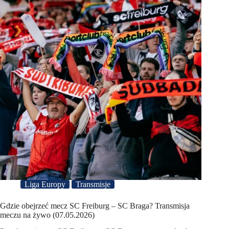
Liga Europy
Transmisje
Gdzie obejrzeć mecz SC Freiburg – SC Braga? Transmisja
meczu na żywo (07.05.2026)