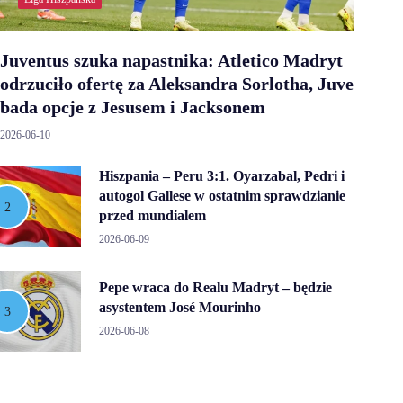
Juventus szuka napastnika: Atletico Madryt
odrzuciło ofertę za Aleksandra Sorlotha, Juve
bada opcje z Jesusem i Jacksonem
2026-06-10
Hiszpania – Peru 3:1. Oyarzabal, Pedri i
autogol Gallese w ostatnim sprawdzianie
przed mundialem
2026-06-09
Pepe wraca do Realu Madryt – będzie
asystentem José Mourinho
2026-06-08
José Mourinho wraca do Realu Madryt
po zwycięstwie Florentino Péreza – klub