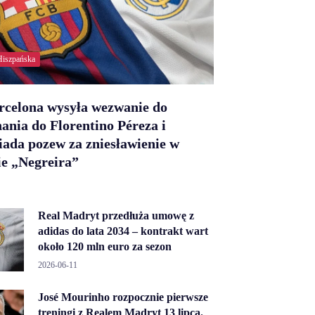
Hiszpańska
rcelona wysyła wezwanie do
ania do Florentino Péreza i
ada pozew za zniesławienie w
e „Negreira”
Real Madryt przedłuża umowę z
adidas do lata 2034 – kontrakt wart
około 120 mln euro za sezon
2026-06-11
José Mourinho rozpocznie pierwsze
treningi z Realem Madryt 13 lipca.