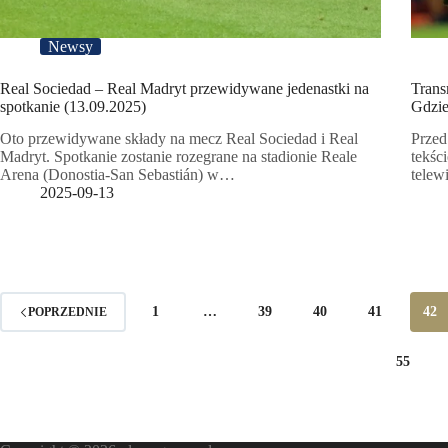
Newsy
Real Sociedad – Real Madryt przewidywane jedenastki na
Trans
spotkanie (13.09.2025)
Gdzie
Oto przewidywane składy na mecz Real Sociedad i Real
Przed
Madryt. Spotkanie zostanie rozegrane na stadionie Reale
tekśc
Arena (Donostia-San Sebastián) w…
telew
2025-09-13
1
…
39
40
41
42
POPRZEDNIE
55