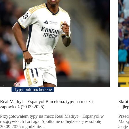
Typy bukmacherskie
Real Madryt – Espanyol Barcelona: typy na mecz i
Skrót
zapowiedź (20.09.2025)
najle
Przygotowałem typy na mecz Real Madryt – Espanyol w
Przed
rozgrywkach La Liga. Spotkanie odbędzie się w sobotę
Marsy
20.09.2025 o godzinie…
akcje