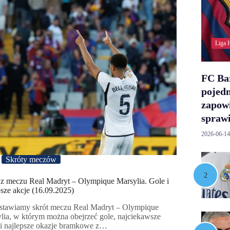
Liga 
FC Ba
pojedn
zapowi
sprawi
2026-06-14
Skróty meczów
 z meczu Real Madryt – Olympique Marsylia. Gole i
psze akcje (16.09.2025)
stawiamy skrót meczu Real Madryt – Olympique
lia, w którym można obejrzeć gole, najciekawsze
 i najlepsze okazje bramkowe z…