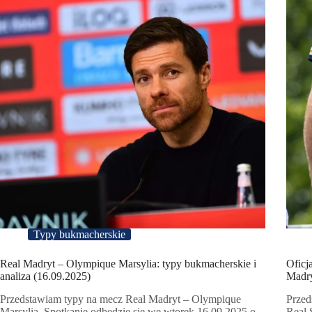
Typy bukmacherskie
Real Madryt – Olympique Marsylia: typy bukmacherskie i
Oficj
analiza (16.09.2025)
Madry
Przedstawiam typy na mecz Real Madryt – Olympique
Przed
Marsylia. Spotkanie odbędzie się we wtorek 16.09.2025 o
Real 