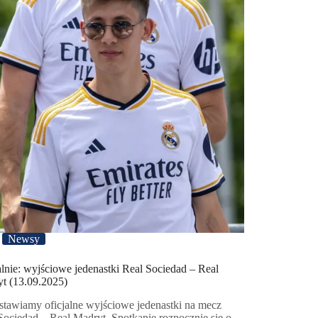
Newsy
alnie: wyjściowe jedenastki Real Sociedad – Real
t (13.09.2025)
stawiamy oficjalne wyjściowe jedenastki na mecz
Sociedad – Real Madryt. Spotkanie rozpocznie się o