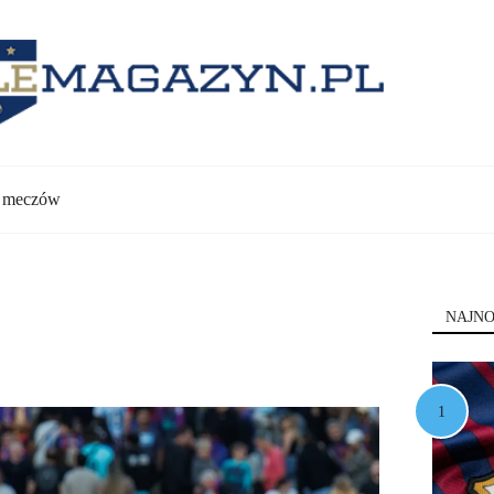
y meczów
NAJNO