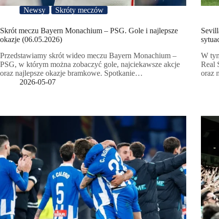
Newsy
Skróty meczów
Skrót meczu Bayern Monachium – PSG. Gole i najlepsze
Sevil
okazje (06.05.2026)
sytua
Przedstawiamy skrót wideo meczu Bayern Monachium –
W tym
PSG, w którym można zobaczyć gole, najciekawsze akcje
Real 
oraz najlepsze okazje bramkowe. Spotkanie…
oraz 
2026-05-07