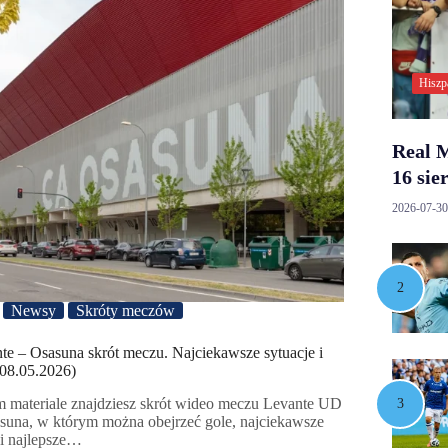
Hiszp
Real M
16 sie
2026-07-30
Newsy
Skróty meczów
te – Osasuna skrót meczu. Najciekawsze sytuacje i
(08.05.2026)
 materiale znajdziesz skrót wideo meczu Levante UD
suna, w którym można obejrzeć gole, najciekawsze
 i najlepsze…