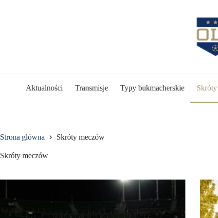
Przejdź
do
treści
Aktualności
Transmisje
Typy bukmacherskie
Skrót
Strona główna
Skróty meczów
Skróty meczów