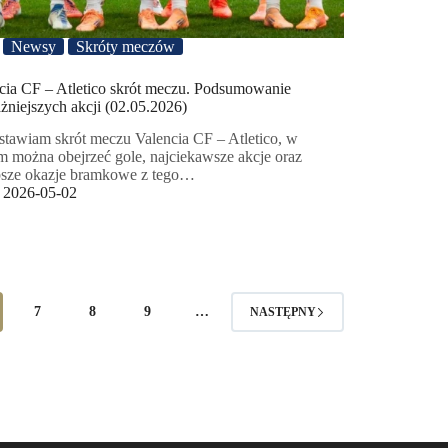
Newsy
Skróty meczów
cia CF – Atletico skrót meczu. Podsumowanie
żniejszych akcji (02.05.2026)
stawiam skrót meczu Valencia CF – Atletico, w
m można obejrzeć gole, najciekawsze akcje oraz
psze okazje bramkowe z tego…
2026-05-02
7
8
9
…
NASTĘPNY