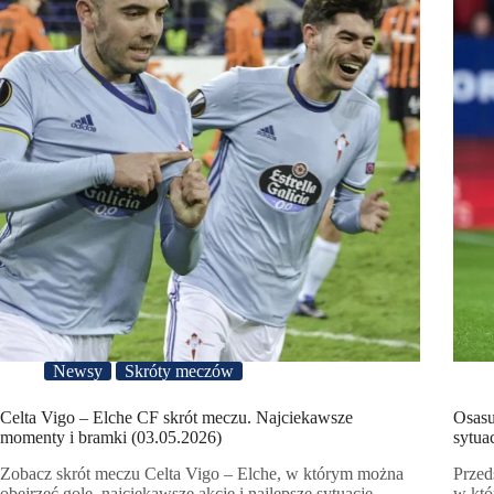
Newsy
Skróty meczów
Celta Vigo – Elche CF skrót meczu. Najciekawsze
Osasu
momenty i bramki (03.05.2026)
sytua
Zobacz skrót meczu Celta Vigo – Elche, w którym można
Przed
obejrzeć gole, najciekawsze akcje i najlepsze sytuacje
w któ