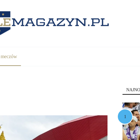
y meczów
NAJNO