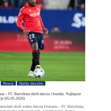
Newsy
Skróty meczów
na – FC Barcelona skrót meczu i bramki. Najlepsze
cje (02.05.2026)
stawiam skrót wideo meczu Osasuna – FC Barcelona,
rym można zobaczyć gole, najciekawsze akcje i