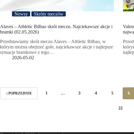
Newsy
Skróty meczów
Alaves – Athletic Bilbao skrót meczu. Najciekawsze akcje i
Valen
bramki (02.05.2026)
najwa
Przedstawiamy skrót meczu Alaves – Athletic Bilbao, w
Przed
którym można obejrzeć gole, najciekawsze akcje i najlepsze
który
sytuacje bramkowe z tego…
najle
2026-05-02
1
…
3
4
5
6
POPRZEDNIE
22