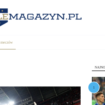
y meczów
NAJNO