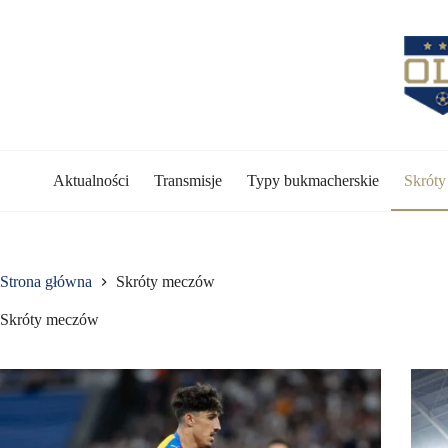
Przejdź
do
treści
Aktualności
Transmisje
Typy bukmacherskie
Skrót
Strona główna
Skróty meczów
Skróty meczów