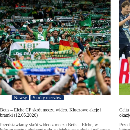
Newsy
Skróty meczów
Betis – Elche CF skrót meczu wideo. Kluczowe akcje i
Celta
bramki (12.05.2026)
okazj
Przedstawiamy skrót wideo z meczu Betis – Elche, w
Przed
którym można obejrzeć gole, najciekawsze akcje i najlepsze
który