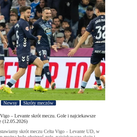
Newsy
Skróty meczów
 Vigo – Levante skrót meczu. Gole i najciekawsze
e (12.05.2026)
stawiamy skrót meczu Celta Vigo – Levante UD, w
m można było obejrzeć gole, najciekawsze akcje i