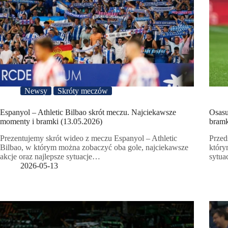
Newsy
Skróty meczów
Espanyol – Athletic Bilbao skrót meczu. Najciekawsze
Osasu
momenty i bramki (13.05.2026)
bramk
Prezentujemy skrót wideo z meczu Espanyol – Athletic
Przed
Bilbao, w którym można zobaczyć oba gole, najciekawsze
który
akcje oraz najlepsze sytuacje…
sytu
2026-05-13