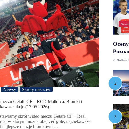
News
Oceny
Poznań
2026-07-21
Newsy
Skróty meczów
 meczu Getafe CF – RCD Mallorca. Bramki i
ekawsze akcje (13.05.2026)
stawiamy skrót wideo meczu Getafe CF – Real
rca, w którym można obejrzeć gole, najciekawsze
 i najlepsze okazje bramkowe.…