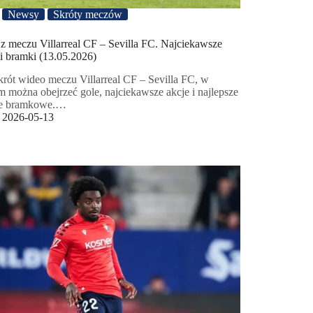
Newsy
Skróty meczów
 z meczu Villarreal CF – Sevilla FC. Najciekawsze
 i bramki (13.05.2026)
krót wideo meczu Villarreal CF – Sevilla FC, w
m można obejrzeć gole, najciekawsze akcje i najlepsze
je bramkowe.…
2026-05-13