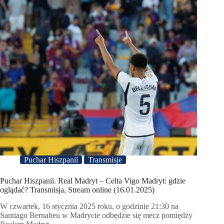
Puchar Hiszpanii
Transmisje
Puchar Hiszpanii. Real Madryt – Celta Vigo Madryt: gdzie
oglądać? Transmisja, Stream online (16.01.2025)
W czwartek, 16 stycznia 2025 roku, o godzinie 21:30 na
Santiago Bernabeu w Madrycie odbędzie się mecz pomiędzy