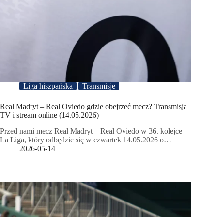
Liga hiszpańska
Transmisje
Real Madryt – Real Oviedo gdzie obejrzeć mecz? Transmisja
TV i stream online (14.05.2026)
Przed nami mecz Real Madryt – Real Oviedo w 36. kolejce
La Liga, który odbędzie się w czwartek 14.05.2026 o…
2026-05-14