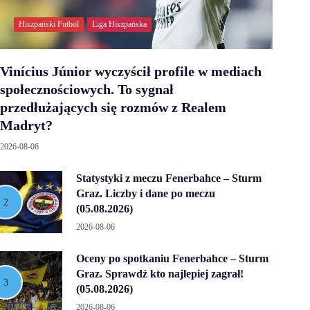
Hiszpański Futbol
Liga Hiszpańska
Vinícius Júnior wyczyścił profile w mediach
społecznościowych. To sygnał
przedłużających się rozmów z Realem
Madryt?
2026-08-06
Statystyki z meczu Fenerbahce – Sturm
Graz. Liczby i dane po meczu
(05.08.2026)
2026-08-06
Oceny po spotkaniu Fenerbahce – Sturm
Graz. Sprawdź kto najlepiej zagrał!
(05.08.2026)
2026-08-06