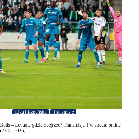
Liga hiszpańska
Transmisje
Betis – Levante gdzie obejrzeć? Transmisja TV, stream online
(23.05.2026)