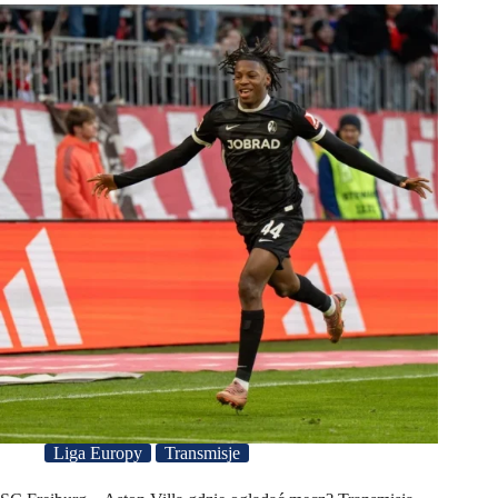
Liga Europy
Transmisje