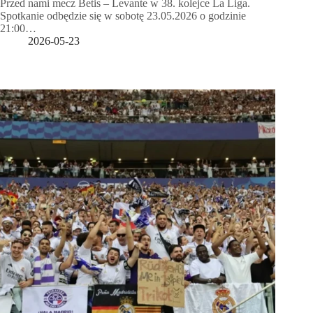
Przed nami mecz Betis – Levante w 38. kolejce La Liga.
Spotkanie odbędzie się w sobotę 23.05.2026 o godzinie
21:00…
2026-05-23