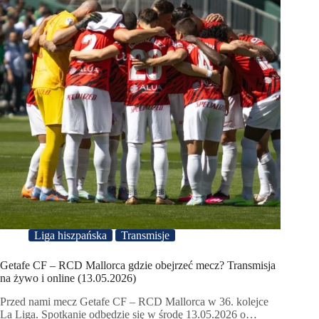
Liga hiszpańska
Transmisje
Getafe CF – RCD Mallorca gdzie obejrzeć mecz? Transmisja
na żywo i online (13.05.2026)
Przed nami mecz Getafe CF – RCD Mallorca w 36. kolejce
La Liga. Spotkanie odbędzie się w środę 13.05.2026 o…