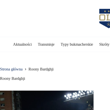
Przejdź
do
treści
Aktualności
Transmisje
Typy bukmacherskie
Skrót
Strona główna
Roony Bardghji
Roony Bardghji