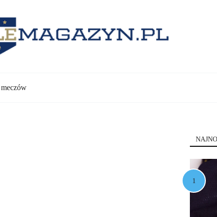
y meczów
NAJNO