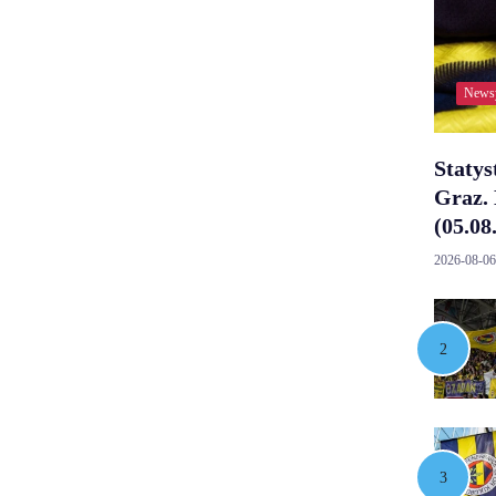
News
Statys
Graz. 
(05.08
2026-08-06