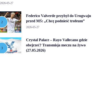
2026-05-27
Federico Valverde przybył do Urugwaju
przed MŚ: „Chcę podnieść trofeum”
2026-05-27
Crystal Palace – Rayo Vallecano gdzie
obejrzeć? Transmisja meczu na żywo
(27.05.2026)
2026-05-27
Marcus Rashford chce zostać w
Barcelonie po udanym sezonie – klub ma
opcję wykupu 30 mln euro
2026-05-26
Copyright © 2026
olemagazyn.pl