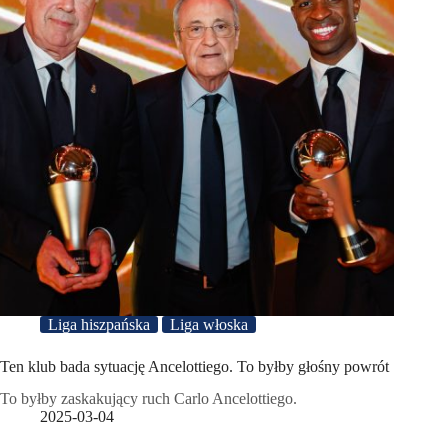
Liga hiszpańska
Liga włoska
Ten klub bada sytuację Ancelottiego. To byłby głośny powrót
To byłby zaskakujący ruch Carlo Ancelottiego.
2025-03-04