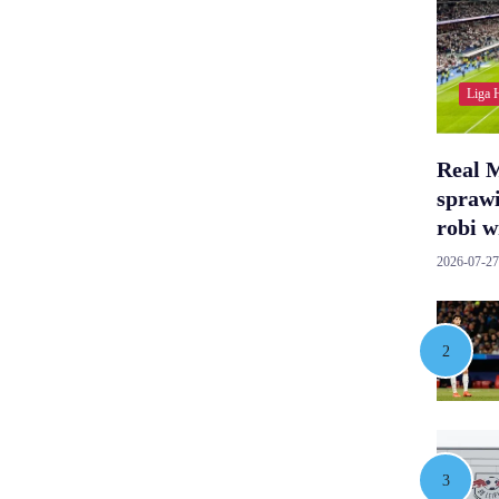
Liga 
Real 
spraw
robi w
2026-07-27