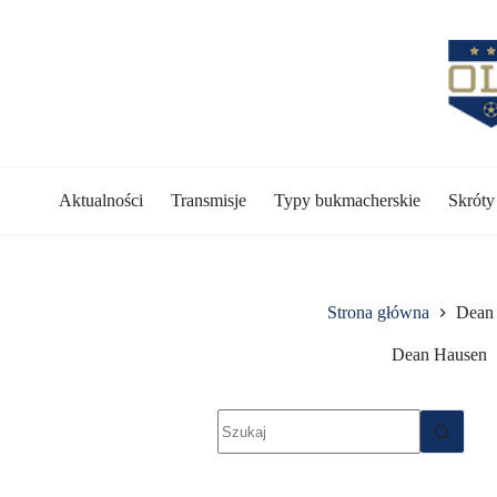
Przejdź
do
treści
Aktualności
Transmisje
Typy bukmacherskie
Skrót
Strona główna
Dean
Dean Hausen
Brak
wyników