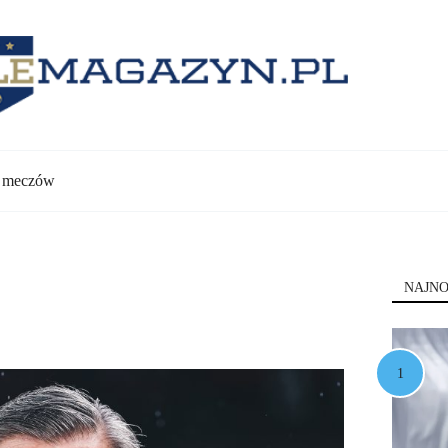
y meczów
NAJNO