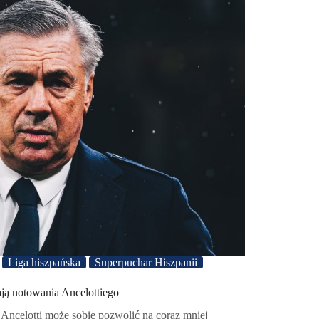
Liga hiszpańska
Superpuchar Hiszpanii
ją notowania Ancelottiego
 Ancelotti może sobie pozwolić na coraz mniej