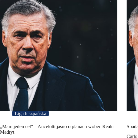
Liga hiszpańska
„Mam jeden cel” – Ancelotti jasno o planach wobec Realu
Spada
Madryt
Carlo