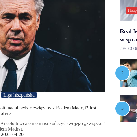
Hiszp
Real M
w spr
2026-08-06
Liga hiszpańska
otti nadal będzie związany z Realem Madryt? Jest
oferta
 Ancelotti wcale nie musi kończyć swojego „związku”
lem Madryt.
2025-04-29