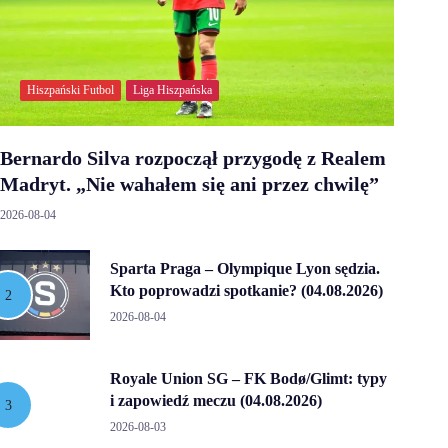
Hiszpański Futbol
Liga Hiszpańska
Bernardo Silva rozpoczął przygodę z Realem
Madryt. „Nie wahałem się ani przez chwilę”
2026-08-04
Sparta Praga – Olympique Lyon sędzia.
Kto poprowadzi spotkanie? (04.08.2026)
2026-08-04
Royale Union SG – FK Bodø/Glimt: typy
i zapowiedź meczu (04.08.2026)
2026-08-03